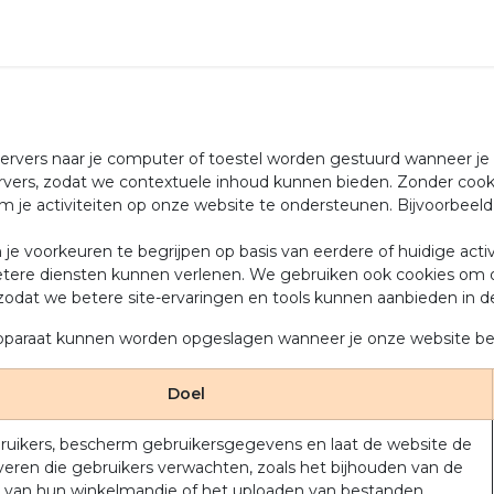
e servers naar je computer of toestel worden gestuurd wanneer j
ervers, zodat we contextuele inhoud kunnen bieden. Zonder cooki
 je activiteiten op onze website te ondersteunen. Bijvoorbeeld je
e voorkeuren te begrijpen op basis van eerdere of huidige activi
je betere diensten kunnen verlenen. We gebruiken ook cookies 
n, zodat we betere site-ervaringen en tools kunnen aanbieden in 
e apparaat kunnen worden opgeslagen wanneer je onze website b
Doel
bruikers, bescherm gebruikersgegevens en laat de website de
veren die gebruikers verwachten, zoals het bijhouden van de
 van hun winkelmandje of het uploaden van bestanden.