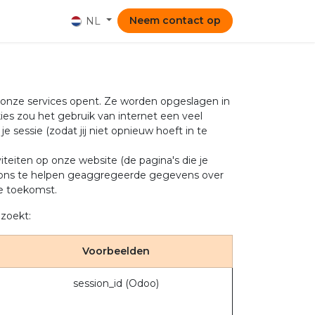
Neem contact op
NL
e onze services opent. Ze worden opgeslagen in
es zou het gebruik van internet een veel
 sessie (zodat jij niet opnieuw hoeft in te
teiten op onze website (de pagina's die je
om ons te helpen geaggregeerde gegevens over
de toekomst.
ezoekt:
Voorbeelden
session_id (Odoo)