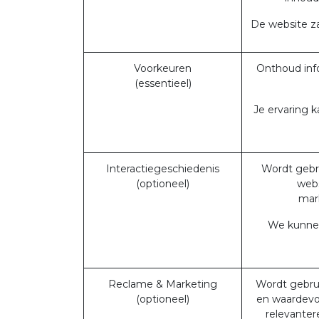
De website za
Voorkeuren
Onthoud info
(essentieel)
Je ervaring k
Interactiegeschiedenis
Wordt gebru
(optioneel)
webs
mark
We kunnen 
Reclame & Marketing
Wordt gebrui
(optioneel)
en waardevol
relevanter